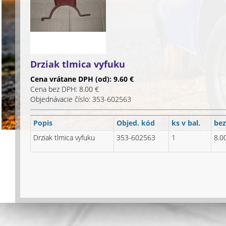
Drziak tlmica vyfuku
Cena vrátane DPH (od): 9.60 €
Cena bez DPH: 8.00 €
Objednávacie číslo: 353-602563
Popis
Objed. kód
ks v bal.
be
Drziak tlmica vyfuku
353-602563
1
8.0