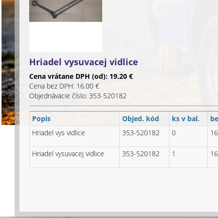
Hriadel vysuvacej vidlice
Cena vrátane DPH (od): 19.20 €
Cena bez DPH: 16.00 €
Objednávacie číslo: 353-520182
Popis
Objed. kód
ks v bal.
b
Hriadel vys vidlice
353-520182
0
16
Hriadel vysuvacej vidlice
353-520182
1
16