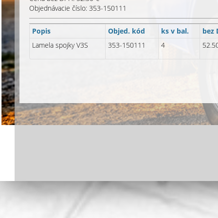
Objednávacie číslo: 353-150111
Popis
Objed. kód
ks v bal.
bez
Lamela spojky V3S
353-150111
4
52.5