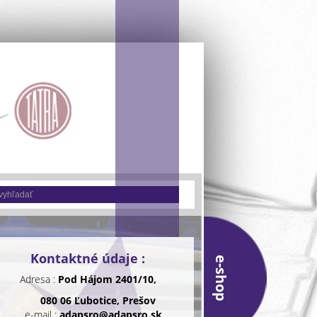
Kontaktné údaje :
e-shop
Adresa :
Pod Hájom 2401/10,
080 06 Ľubotice, Prešov
e-mail :
adapsro@adapsro.sk