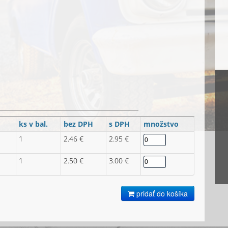
ks v bal.
bez DPH
s DPH
množstvo
1
2.46 €
2.95 €
1
2.50 €
3.00 €
pridať do košíka