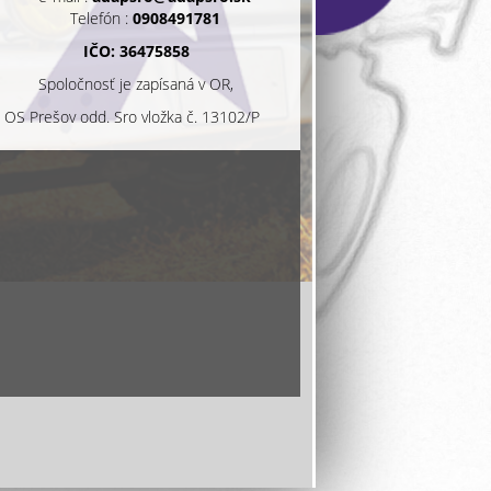
Telefón :
0908491781
IČO: 36475858
Spoločnosť je zapísaná v OR,
OS Prešov odd. Sro vložka č. 13102/P