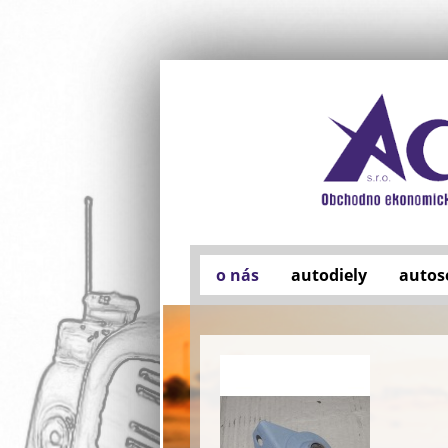
o nás
autodiely
autos