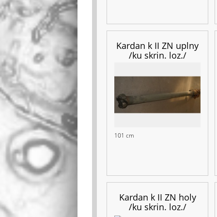
Kardan k II ZN uplny
/ku skrin. loz./
101 cm
Kardan k II ZN holy
/ku skrin. loz./