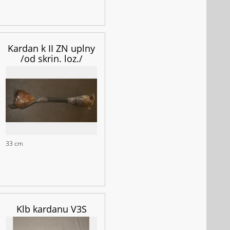
Kardan k II ZN uplny
/od skrin. loz./
33 cm
Klb kardanu V3S