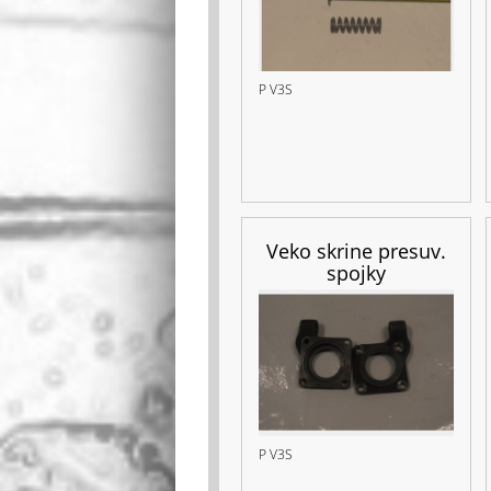
P V3S
Veko skrine presuv.
spojky
P V3S