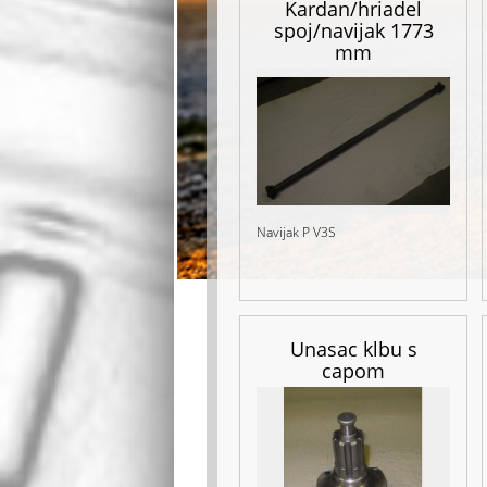
Kardan/hriadel
spoj/navijak 1773
mm
Navijak P V3S
Unasac klbu s
capom