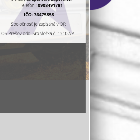
Telefón :
0908491781
IČO: 36475858
Spoločnosť je zapísaná v OR,
OS Prešov odd. Sro vložka č. 13102/P