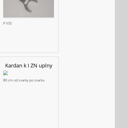
P V3S
Kardan k I ZN uplny
80 cm od zvarky po zvarku