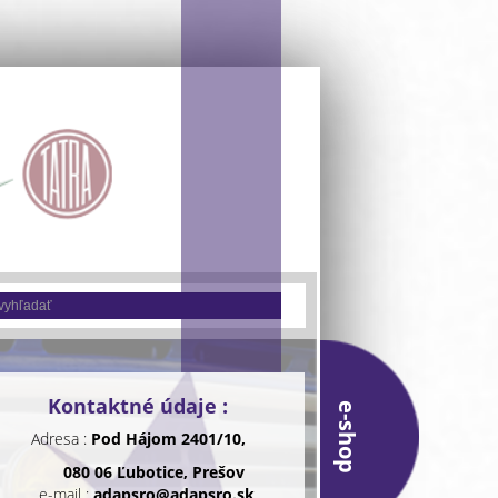
Kontaktné údaje :
e-shop
Adresa :
Pod Hájom 2401/10,
080 06 Ľubotice, Prešov
e-mail :
adapsro@adapsro.sk