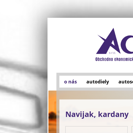
o nás
autodiely
autos
Navijak, kardany