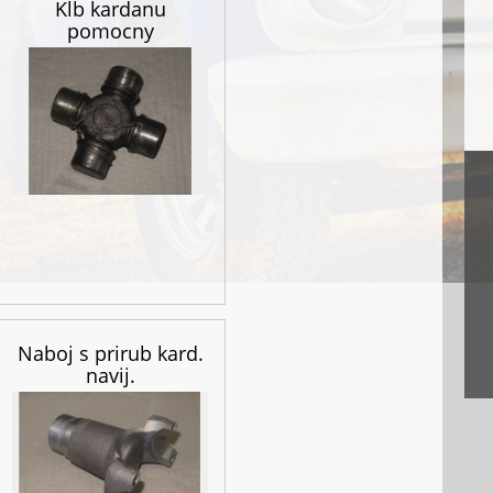
Klb kardanu
pomocny
Naboj s prirub kard.
navij.