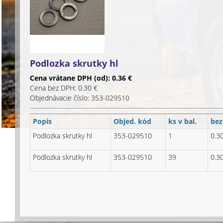
Podlozka skrutky hl
Cena vrátane DPH (od): 0.36 €
Cena bez DPH: 0.30 €
Objednávacie číslo: 353-029510
Popis
Objed. kód
ks v bal.
bez
Podlozka skrutky hl
353-029510
1
0.3
Podlozka skrutky hl
353-029510
39
0.3