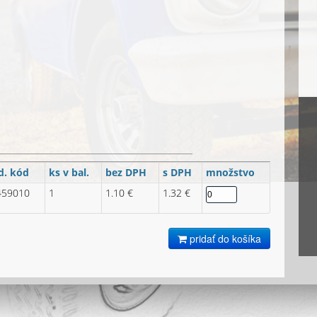
d. kód
ks v bal.
bez DPH
s DPH
množstvo
459010
1
1.10 €
1.32 €
pridať do košíka