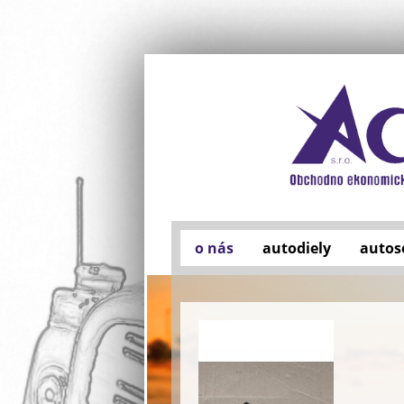
o nás
autodiely
autos