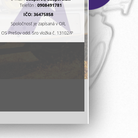
Telefón :
0908491781
IČO: 36475858
Spoločnosť je zapísaná v OR,
OS Prešov odd. Sro vložka č. 13102/P