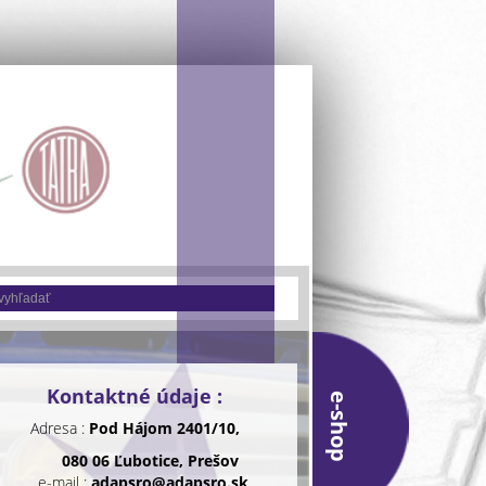
Kontaktné údaje :
e-shop
Adresa :
Pod Hájom 2401/10,
080 06 Ľubotice, Prešov
e-mail :
adapsro@adapsro.sk