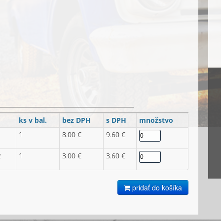
d
ks v bal.
bez DPH
s DPH
množstvo
1
1
8.00 €
9.60 €
2
1
3.00 €
3.60 €
pridať do košíka