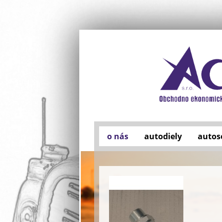
o nás
autodiely
autos