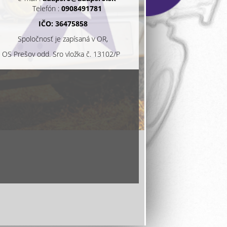
Telefón :
0908491781
IČO: 36475858
Spoločnosť je zapísaná v OR,
OS Prešov odd. Sro vložka č. 13102/P