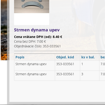
Strmen dynama upev
Cena vrátane DPH (od): 8.40 €
Cena bez DPH: 7.00 €
Objednávacie číslo: 353-033561
Popis
Objed. kód
ks v bal.
be
Strmen dynama upev
353-033561
1
7.
Strmen dynama upev
353-033561
3
7.