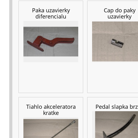
Paka uzavierky
Cap do paky
diferencialu
uzavierky
Tiahlo akceleratora
Pedal slapka br
kratke