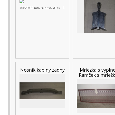
70x70x50 mm, skrutka M14x1,5
Nosnik kabiny zadny
Mriezka s vypln
Ramček s mriež