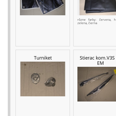
rôzne farby: červena, h
zelena, čierna
Turniket
Stierac kom.V3S
EM