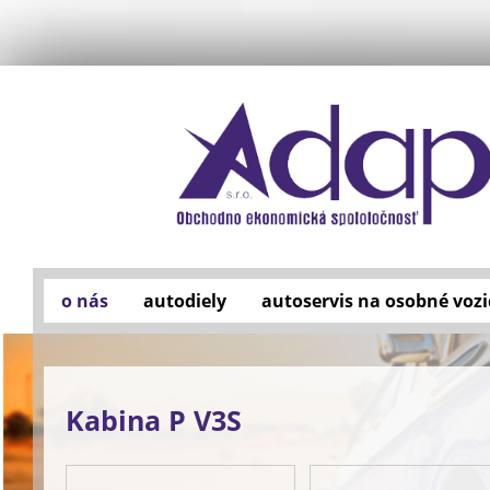
o nás
autodiely
autoservis na osobné vozi
Kabina P V3S