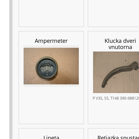
Ampermeter
Klucka dveri
vnutorna
P V3S, S5, T148 390-98812
Lineta
Retiazka spusta