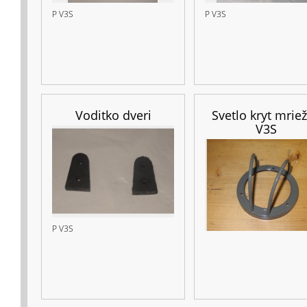
P V3S
P V3S
Voditko dveri
Svetlo kryt mrie
V3S
P V3S