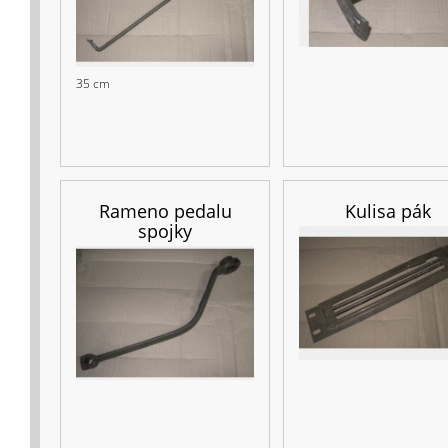
35 cm
Rameno pedalu
Kulisa pák
spojky