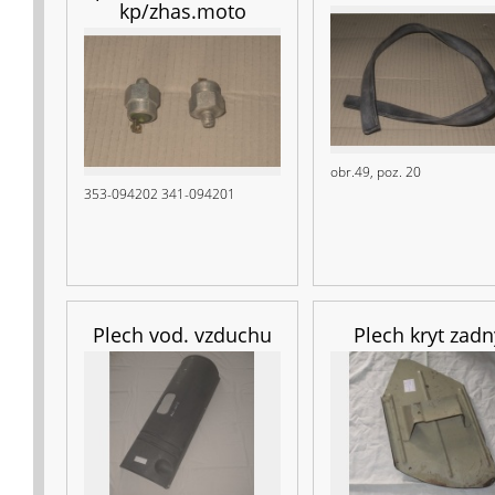
kp/zhas.moto
obr.49, poz. 20
353-094202 341-094201
Plech vod. vzduchu
Plech kryt zadn