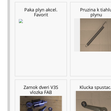
Paka plyn akcel.
Pruzina k tiahl
Favorit
plynu
Zamok dveri V3S
Klucka spustac
vlozka FAB