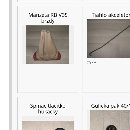
Manzeta RB V3S
Tiahlo akceleto
brzdy
70 cm
Spinac tlacitko
Gulicka pak 40/
hukacky