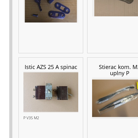
Istic AZS 25 A spinac
Stierac kom. M
uplny P
P V3S M2