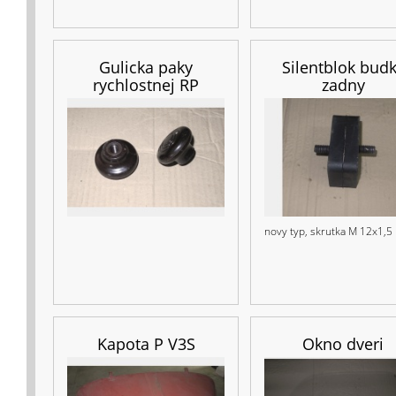
Gulicka paky
Silentblok bud
rychlostnej RP
zadny
novy typ, skrutka M 12x1,5
Kapota P V3S
Okno dveri