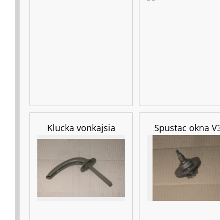
Klucka vonkajsia
Spustac okna V